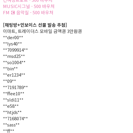
MUSIC시그널 - 500 바우처
FM 💽 음악실 - 500 바우처
[채팅방+인보이스 선물 발송 추첨]
이마트, 트레이더스 모바일 금액권 3만원권
**der00**
**lys40**
**7099914**
**msd25**
**so1004**
**bin**
**er1234**
**09**
**7191789**
**ffee10**
**sldi11**
**e58**
**htjds**
**7168074**
**sass**
**ff**