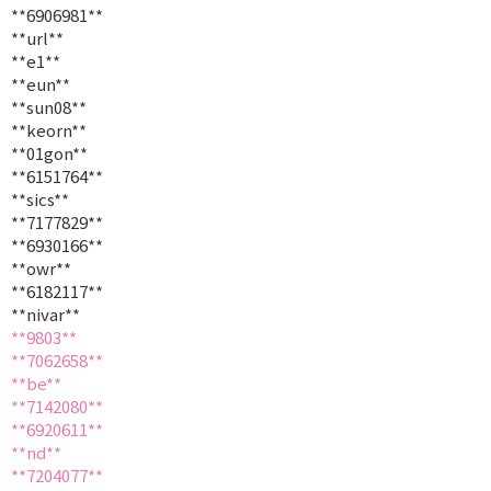
**6906981**
**url**
**e1**
**eun**
**sun08**
**keorn**
**01gon**
**6151764**
**sics**
**7177829**
**6930166**
**owr**
**6182117**
**nivar**
**9803**
**7062658**
**be**
**7142080**
**6920611**
**nd**
**7204077**