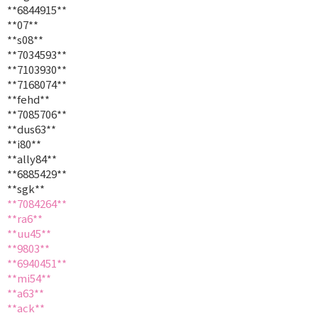
**6844915**
**07**
**s08**
**7034593**
**7103930**
**7168074**
**fehd**
**7085706**
**dus63**
**i80**
**ally84**
**6885429**
**sgk**
**7084264**
**ra6**
**uu45**
**9803**
**6940451**
**mi54**
**a63**
**ack**