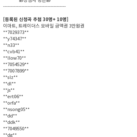
-----------------------------------------
[등록된 신청곡 추첨 30명+ 10명]
이마트, 트레이더스 모바일 금액권 3만원권
**7029373**
**y74347**
**n33**
**cvb41**
**llow70**
**7054529**
**7007899**
**slz**
**dl**
**js**
**ert06**
**orfa**
**nsong05**
**dd**
**ddk**
**7049550**
**dg**