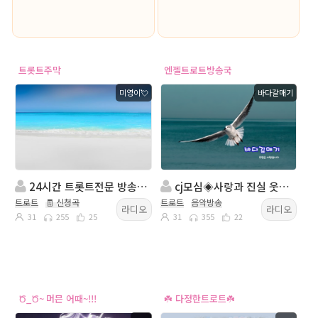
트롯트주막
엔젤트로트방송국
미영이💘
바다갈매기
24시간 트롯트전문 방송국.
cj모심◈사랑과 진실 웃음이넘치는방송◈진행:바다갈매기◈담:엔젤국장
트로트
🧾 신청곡
트로트
음악방송
라디오
라디오
31
255
25
31
355
22
Ծ_Ծ~ 머믄 어때~!!!
☘️ 다정한트로트☘️