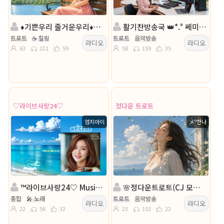
♦️기쁜우리 줄거운우리♦️진행:주희♦️ 아리
활기찬방송국 👑*.° 쎄미트롯 *.°👑 ll다빈e 👑 담: 꽃구름
트로트
☕ 힐링
트로트
음악방송
라디오
라디오
63
221
59
58
159
35
♡라이브사랑24♡
정다운 트로트
엄지아이
メº한나
™라이브사랑24♡ Music&Live☆ ´″``°³
🌸정다운트로트(CJ 모십니다)🌸진행:メº한나🌸담: Ii경호il
종합
🎤 노래
트로트
음악방송
라디오
라디오
22
56
32
23
153
22