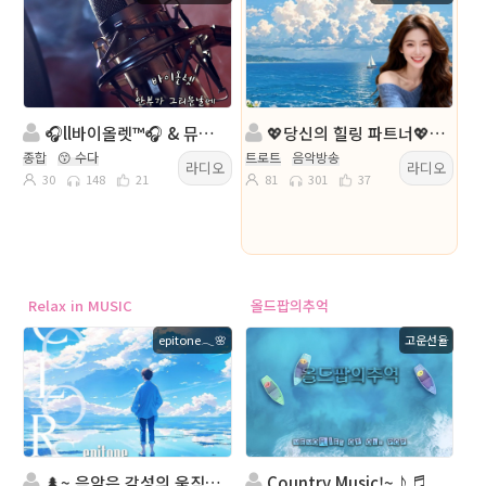
🎧ll바이올렛™🎧 & 뮤직에세이. 방송
💖당신의 힐링 파트너💖진행:╭✿*나비은지 💖담:★♬수미♬★◈
종합
😙 수다
트로트
음악방송
라디오
라디오
30
148
21
81
301
37
Relax in MUSIC
올드팝의추억
epitone𓂃🌸
고운선율
🌲~ 음악은 감성의 움직임을 유도한다! ~🌳
Country Music!~♪♬