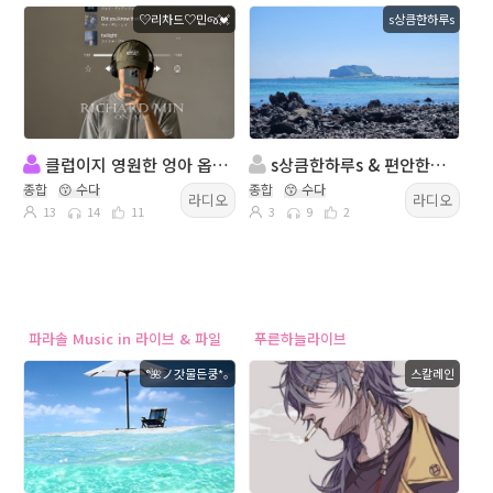
♡리차드♡민જ💓
s상큼한하루s
클럽이지 영원한 엉아 옵 민이 방송중 ㅎㅎㅎㅎㅎ
s상큼한하루s & 편안한라이브 방송
종합
😙 수다
종합
😙 수다
라디오
라디오
13
14
11
3
9
2
파라솔 Music in 라이브 & 파일
푸른하늘라이브
°🌺ノ갓물든쿵*｡
스칼레인