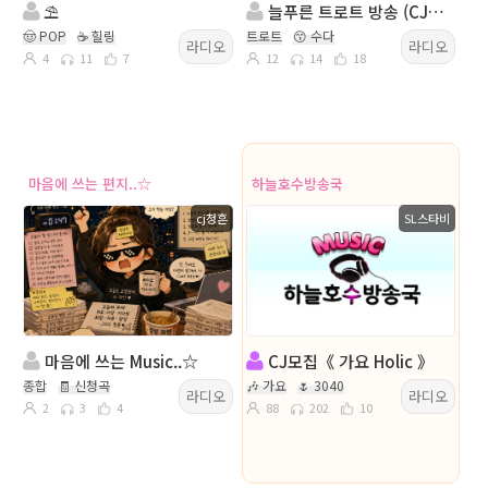
⛱
늘푸른 트로트 방송 (CJ구함)💖진행◈:⎝유Ŀr˚ღ⋰˚ 담:동인
🤠 POP
☕ 힐링
트로트
😙 수다
라디오
라디오
4
11
7
12
14
18
마음에 쓰는 편지..☆
하늘호수방송국
cj청흔
SL스타비
마음에 쓰는 Music..☆
CJ모집《 가요 Holic 》
종합
🧾 신청곡
🎶 가요
🌷 3040
라디오
라디오
2
3
4
88
202
10