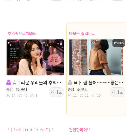
추억속으로7080o
바보는 즐겁다...
디올
PooIip
☆그리운 우리들의 추억이 있는 곳☆ "추억속으로 7080o"
ㅂㅏ 람 불어~~~~~좋은 주말~~
종합
😙 수다
종합
☕ 힐링
라디오
라디오
14
46
9
11
12
10
*┼º+☆ CLUB EZ ☆+º┼*
편안한라이브