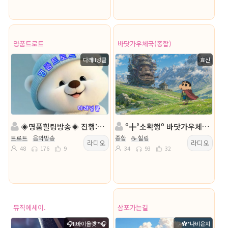
명품트로트
바닷가우체국(종합)
다래II넝쿨
효신
◈명품힐링방송◈ 진행: 다래II넝쿨 ◈담: 누굴까여 ◈
º╋°소확행º 바닷가우체국° With º효신º』╋º
트로트
음악방송
종합
☕ 힐링
라디오
라디오
48
176
9
34
93
32
뮤직에세이.
삼포가는길
🎧ll바이올렛™🎧
╭✿*나비은지