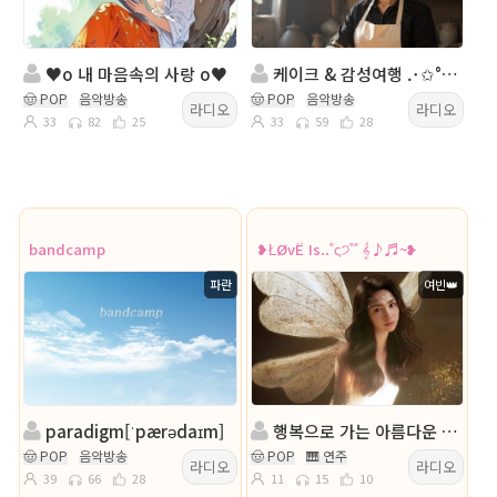
♥о 내 마음속의 사랑 о♥
케이크 & 감성여행 .･✩°｡⋆
🤠 POP
음악방송
🤠 POP
음악방송
라디오
라디오
33
82
25
33
59
28
bandcamp
❥ŁØvЁ Is..˚ς੭˚˚ 𝄞♪♬~❥
파란
여빈👑
paradigm[ˈpærədaɪm]
행복으로 가는 아름다운 여정.. ς੭
🤠 POP
음악방송
🤠 POP
🎹 연주
라디오
라디오
39
66
28
11
15
10