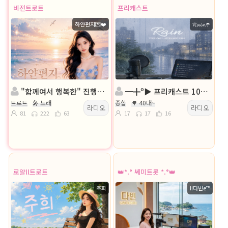
비전트로트
프리캐스트
하얀편지💌❤️
𝓡𝓪𝓲𝓷☂️
"함께여서 행복한" 진행:하얀편지 ◈ 담: 서울공주°☆
━╋º▶ 프리캐스트 100일잔치 ◀º╋━
트로트
🎤 노래
종합
🌳 40대~
라디오
라디오
81
222
63
17
17
16
로얄ll트로트
👑*.° 쎄미트롯 *.°👑
주희
ll다빈e™