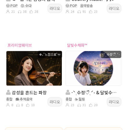
🤠 POP
😙 수다
🤠 POP
음악방송
라디오
라디오
21
38
28
24
91
23
프리미엄웨이브
달빛수채화™
❉₊˚느낌으로˚୨୧
-ˋˏ수정♡ᩚˎˊ-
감성을 흔드는 파장
-ˋˏ수정♡ᩚˎˊ- & 달빛수채화™음악이 흐르는곳에 행복이 있다 ㅎ
종합
📻 추억음악
종합
☕ 힐링
라디오
라디오
8
8
10
23
31
20