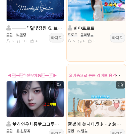
━━━ ° 달빛정원 💦 브릿지 ° 감성공감 °
희야트로트
종합
☕ 힐링
트로트
음악방송
라디오
라디오
6
119
4
5
6
5
◀━하얀우체통━▶
🎤가슴으로 듣는 라이브 음악♬♪
그그루비
민영
♥하얀우체통♥그그루비 & 방송중입니다
音樂에 美치다♬♪ - 🎵🎤🛑♬♪ 민영 on Air ❤️
종합
🧾 신청곡
종합
☕ 힐링
라디오
라디오