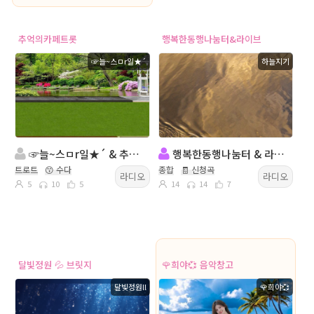
추억의카페트롯
행복한동행나눔터&라이브
☞늘~스ㅁr일★´
하늘지기
☞늘~스ㅁr일★´ & 추억의카페트롯 방송
행복한동행나눔터 & 라이브 방송
트로트
😙 수다
종합
🧾 신청곡
라디오
라디오
5
10
5
14
14
7
달빛정원 💦 브릿지
🌹희야💞 음악창고
달빛정원ll
🌹희야💞