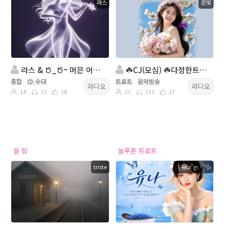
라스
은빛
라스 & Ծ_Ծ~ 머믄 어때~!!! 방송
☘️CJ(모심) ☘️다정한트로트☘️진행: 은 빛☘️담:햇살☘️
종합
😙 수다
트로트
음악방송
라디오
라디오
14
15
18
27
231
17
끌 림
늘푸른 트로트
triste
⎝유Ŀr˚ღ⋰˚💦