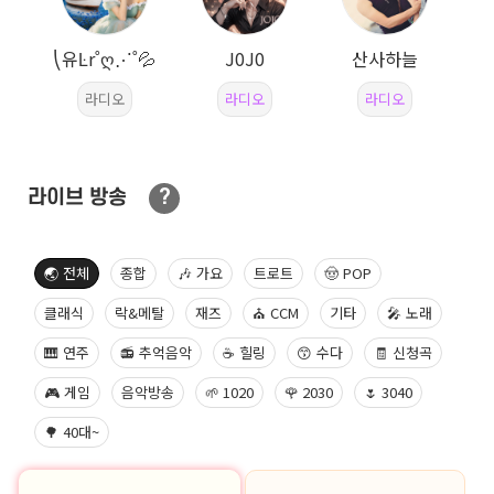
⎝유Ŀr˚ღ⋰˚💦
J0J0
산사하늘
라디오
라디오
라디오
?
라이브 방송
🌏 전체
종합
🎶 가요
트로트
🤠 POP
클래식
락&메탈
재즈
⛪ CCM
기타
🎤 노래
🎹 연주
📻 추억음악
☕ 힐링
😙 수다
🧾 신청곡
🎮 게임
음악방송
🌱 1020
🌹 2030
🌷 3040
🌳 40대~