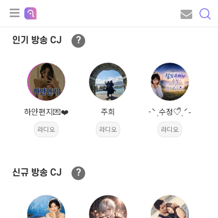
?
인기 방송 CJ
하얀편지💌❤️
주희
-ˋˏ수정♡ᩚˎˊ-
라디오
라디오
라디오
?
신규 방송 CJ