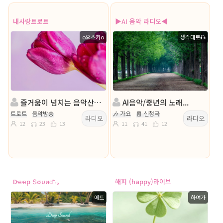
내사랑트로트
▶AI 음악 라디오◀
o오스카o
생각대로🎣
즐거움이 넘치는 음악산책 & 내사랑트로트
AI음악/중년의 노래...
트로트
음악방송
🎶 가요
🧾 신청곡
라디오
라디오
12
23
13
11
41
12
Dҽҽp Տσυиɗ⁺˖。
해피 (happy)라이브
에트
하여가