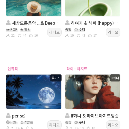
세상모든음악 ...& Deep Sound
하여가 & 해피 (happy)라이브 방송
🤠 POP
☕ 힐링
종합
😙 수다
라디오
라디오
22
44
16
19
42
17
인뮤직
라이브아지트
루이스
II화니
per se;
II화니 & 라이브아지트방송
🤠 POP
음악방송
종합
😙 수다
라디오
라디오
2
6
6
9
10
10