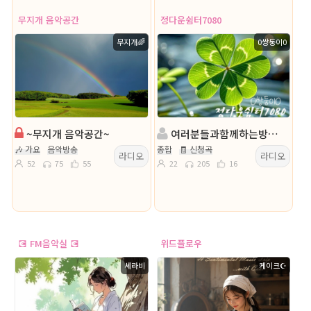
무지개 음악공간
정다운쉼터7080
무지개🌈
0쌍둥이0
~무지개 음악공간~
여러분들과함께하는방송 // 정다운쉼터7080
🎶 가요
음악방송
종합
🧾 신청곡
라디오
라디오
52
75
55
22
205
16
💽 FM음악실 💽
위드플로우
세라비
케이크☪︎