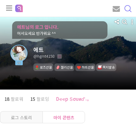
에트님의 로그 입니다.
어서오세요 반가워요 ^^
에트
@hgmt4158
28
로즈선물
젤리선물
하트선물
쪽지발송
18
팔로워
15
팔로잉
Dҽҽp Տσυиɗ⁺˖。
로그 스토리
마이 콘텐츠