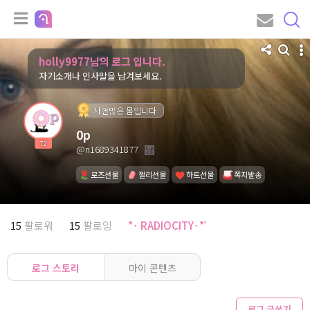
holly9977님의 로그 입니다.
자기소개나 인사말을 남겨보세요.
사연많은 몸입니다
0p
72
@n1689341877
로즈선물
젤리선물
하트선물
쪽지발송
15
팔로워
15
팔로잉
*･ RADIOCITY･*ﾟ
로그 스토리
마이 콘텐츠
로그 글쓰기