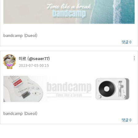
bandcamp (Dueol)
댓글 0
미르 (@seaer77)
2023-07-05 00:15
91
bandcamp (Dueol)
댓글 0