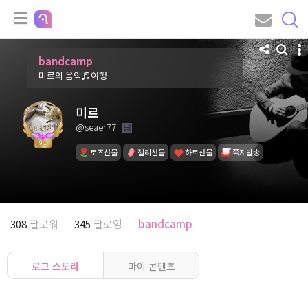
bandcamp
미르의 음악♬여행
미르
@seaer77
91
로즈선물
젤리선물
하트선물
쪽지발송
308
팔로워
345
팔로잉
bandcamp
로그 스토리
마이 콘텐츠