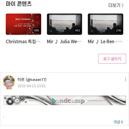
마이 콘텐츠
더보기 〉
4:06
4:01
2:43
Christmas 특집 방송 ... Mir ♪ You Are My Sunshine
Mir ♪ Julia Westlin - Unintended
Mir ♪ Le Ren - Love Can't Be The Only Reason To Stay
로그 글쓰기
3:55
미르 (@seaer77)
10월1일 한가위 특집 방송 ... Mir ♪ Peter Bradley Adams - I Cannot Settle Down
2025-04-15 23:01
91
.
댓글 0