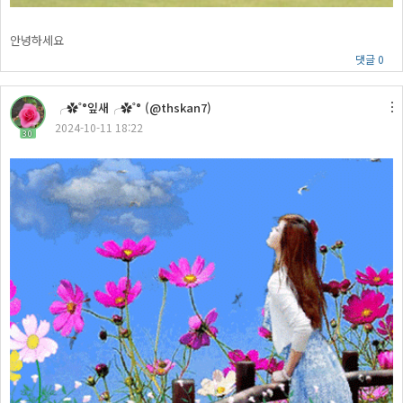
안녕하세요
댓글 0
╭✿˚°잎새╭✿˚° (@thskan7)
2024-10-11 18:22
30