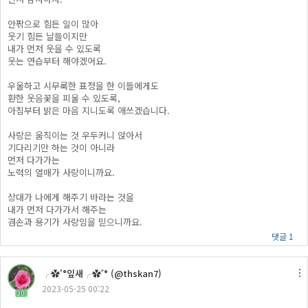
안팎으로 힘든 일이 많아
웃기 힘든 날들이지만
내가 먼저 웃을 수 있도록
웃는 연습부터 해야겠어요.
우울하고 시무룩한 표정을 한 이들에게도
환한 웃음꽃을 피울 수 있도록,
아침부터 밝은 마음 지니도록 애쓰겠습니다.
사랑은 움직이는 것 우두커니 앉아서
기다리기만 하는 것이 아니라
먼저 다가가는
노력의 열매가 사랑이니까요.
상대가 나에게 해주기 바라는 것을
내가 먼저 다가가서 해주는
겸손과 용기가 사랑임을 믿으니까요.
댓글 1
╭✿˚°잎새╭✿˚° (@thskan7)
2023-05-25 00:22
30