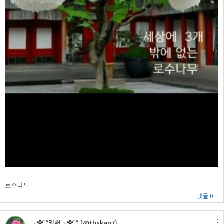
로수나무
댓글 0
╭✿˚°잎새╭✿˚° (@thskan7)