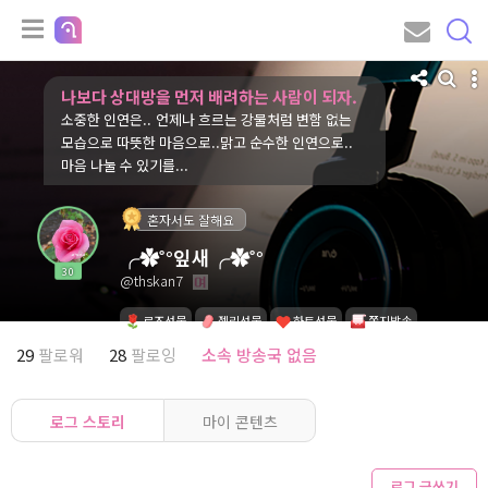
나보다 상대방을 먼저 배려하는 사람이 되자.
소중한 인연은.. 언제나 흐르는 강물처럼 변함 없는
모습으로 따뜻한 마음으로..맑고 순수한 인연으로..
마음 나눌 수 있기를...
혼자서도 잘해요
╭✿˚°잎새╭✿˚°
30
@thskan7
로즈선물
젤리선물
하트선물
쪽지발송
29
팔로워
28
팔로잉
소속 방송국 없음
로그 스토리
마이 콘텐츠
로그 글쓰기