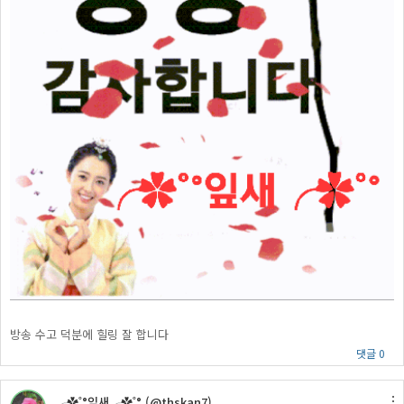
방송 수고 덕분에 힐링 잘 합니다
댓글 0
╭✿˚°잎새╭✿˚° (@thskan7)