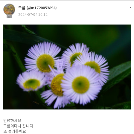
구름 (@n1720053894)
2024-07-04 10:12
2
안녕하세요
구름이다녀 갑니다
또 놀러올깨요