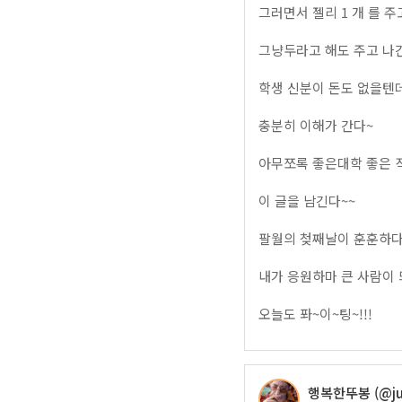
그러면서 젤리 1 개 를 주
그냥두라고 해도 주고 나
학생 신분이 돈도 없을텐데
충분히 이해가 간다~
아무쪼록 좋은대학 좋은 
이 글을 남긴다~~
팔월의 첮째날이 훈훈하다.
내가 응원하마 큰 사람이
오늘도 퐈~이~팅~!!!
행복한뚜봉 (@ju