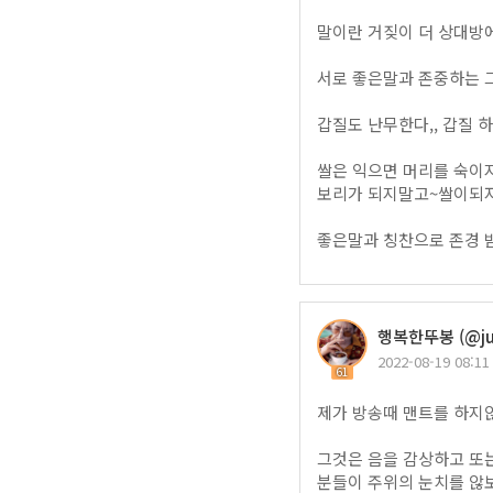
말이란 거짖이 더 상대방에
서로 좋은말과 존중하는 
갑질도 난무한다,, 갑질 하
쌀은 익으면 머리를 숙이지
보리가 되지말고~쌀이되자
좋은말과 칭찬으로 존경 
행복한뚜봉 (@ju
2022-08-19 08:11
61
제가 방송때 맨트를 하지않
그것은 음을 감상하고 또
분들이 주위의 눈치를 않보