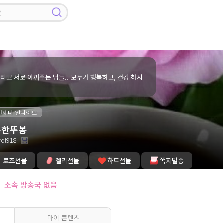
그리고 서로 아껴주는 님들.. 모두가 행복하고, 건강 하시
언제나 인라이브
복한뚜봉
ol918
로즈선물
젤리선물
하트선물
쪽지발송
소속 방송국 없음
마이 콘텐츠