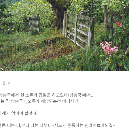
!!!✳
방송국에서 헛 소문과 갑질을 하고있다(방송국)에서..
는 각 방송국~_모두가 해당되는건 아니지만..
례가 없어야 할것~!!
만큼 너는 너,부터 나는 나부터~서로가 존중하는 인라이브가되길~