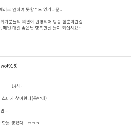
에러로 인하여 못할수도 있기때문..
 청취가분들의 의견이 반영되어 방송 할뿐이란걸
, 매일 매일 좋은날 행복한날 들이 되십시요~
wol918)
------14시~
 스타가 찾아왔다(음방에)
...
가 한분 생겼다ㅡㅎㅎㅎ