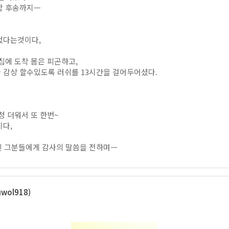
함 후송까지ㅡ
컸다는것이다,
집에 도착 몸은 피곤하고,
 감상 할수있도록 러쉬를 13시간을 걸어두어셨다.
 더워서 또 한번~
이다,
주신 그분들에게 감사의 말씀을 전하며ㅡ
wol918)