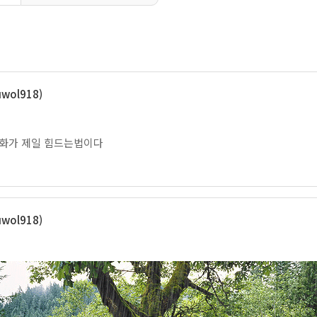
wol918)
화가 제일 힘드는법이다
wol918)