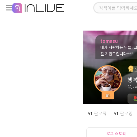
tomasu
내가 사랑하는 님들, 
길 기원드립니다^^*
행
@juw
61
51
팔로워
51
팔로잉
로그 스토리