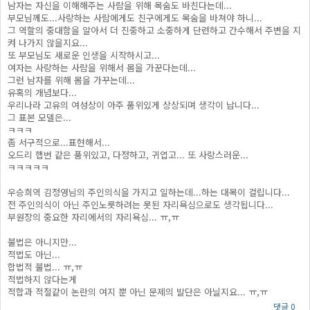
남자는 자신을 이해해주는 사람을 위해 목숨도 바친다는데...
부모님께도...사랑하는 사람에게도 친구에게도 목숨을 바쳐야 하니...
그 역할의 중대함을 알아서 더 진중하고 소중하게 단련하고 간수해서 주변을 지
켜 나가지 않을지요...
또 부모님도 새로운 인생을 시작하시고...
여자는 사랑하는 사람을 위해서 몸을 가꾼다는데...
그런 남자를 위해 몸을 가꾸는데...
유혹의 개념보다...
우리나라 고유의 여성상이 아주 품위있게 상상되며 생각이 납니다...
그 표본 모델은...
ㅋㅋㅋ
좀 서구적으로...표현해서...
오드리 햅번 같은 품위있고, 다정하고, 귀엽고... 또 사랑스러운...
ㅋㅋㅋㅋㅋ
우승희역 김정영님의 주인의식을 가지고 일하는데...하는 대목이 걸립니다...
전 주인의식이 아닌 주인노릇하려는 못된 자리욕심으로도 생각됩니다...
부원장의 중요한 자리에서의 자리욕심... ㅠ,ㅠ
불법은 아니지만...
적법도 아닌...
합법적 불법... ㅠ,ㅠ
적법하지 않다는게
적합과 적절같이 논란의 여지 뿐 아닌 문제의 발단은 아닐지요... ㅠ,ㅠ
댓글 0