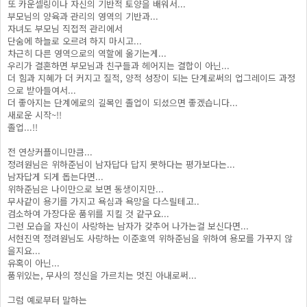
또 카운셀링이나 자신의 기반적 토양을 배워서...
부모님의 양육과 관리의 영역의 기반과...
자녀도 부모님 직접적 관리에서
단숨에 하늘로 오르려 하지 마시고...
차근히 다른 영역으로의 역할에 옮기는게...
우리가 결혼하면 부모님과 친구들과 헤어지는 결합이 아닌...
더 힘과 지혜가 더 커지고 질적, 양적 성장이 되는 단계로써의 업그레이드 과정
으로 받아들여서...
더 좋아지는 단계에로의 길목인 졸업이 되셨으면 좋겠습니다...
새로운 시작~!!
졸업...!!
전 연상커플이니만큼...
정려원님은 위하준님이 남자답다 답지 못하다는 평가보다는...
남자답게 되게 돕는다면...
위하준님은 나이만으로 보면 동생이지만...
무사같이 용기를 가지고 욕심과 욕망을 다스릴테고..
검소하여 가장다운 품위를 지킬 것 같구요...
그런 모습을 자신이 사랑하는 남자가 갖추어 나가는걸 보신다면...
서현진역 정려원님도 사랑하는 이준호역 위하준님을 위하여 용모를 가꾸지 않
을지요...
유혹이 아닌...
품위있는, 무사의 정신을 가르치는 멋진 아내로써...
그럼 예로부터 말하는