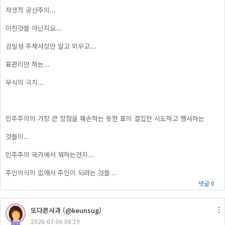
자생적 공산주의...
미친것들 아닌지요...
김일성 주체사상만 알고 외우고...
표관리만 하는...
무식의 극치...
민주주의의 가장 큰 장점을 훼손하는 듯한 표의 결집만 시도하고 행사하는
것들이...
민주주의 국가에서 뭐하는건지...
주인의식의 없애서 주인이 되려는 것들...
댓글 0
또다른사과 (@keunsug)
2026-07-06 06:19
47