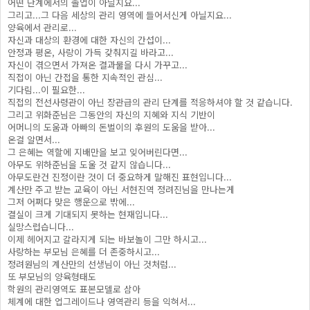
어떤 단계에서의 졸업이 아닐지요...
그리고...그 다음 세상의 관리 영역에 들어서신게 아닐지요...
양육에서 관리로...
자신과 대상의 환경에 대한 자신의 간섭이...
안정과 평온, 사랑이 가득 갖춰지길 바라고...
자신이 겪으면서 가져온 결과물을 다시 가꾸고...
직접이 아닌 간접을 통한 지속적인 관심...
기다림...이 필요한...
직접의 전선사령관이 아닌 장관급의 관리 단계를 적응하셔야 할 것 같습니다.
그리고 위화준님은 그동안의 자신의 지혜와 지식 기반이
어머니의 도움과 아빠의 돈벌이의 후원의 도움을 받아...
온걸 알면서...
그 은혜는 역할에 지배만을 보고 잊어버린다면...
아무도 위하준님을 도울 것 같지 않습니다...
아무도란건 진정이란 것이 더 중요하게 말해진 표현입니다...
계산만 주고 받는 교육이 아닌 서현진역 정려진님을 만나는게
그저 어쩌다 맞은 행운으로 밖에...
결실이 크게 기대되지 못하는 현재입니다...
실망스럽습니다...
이제 헤어지고 갈라지게 되는 바보놀이 그만 하시고...
사랑하는 부모님 은혜를 더 존중하시고...
정려원님의 계산만의 선생님이 아닌 것처럼...
또 부모님의 양육형태도
학원의 관리영역도 표본모델로 삼아
체계에 대한 업그레이드나 영역관리 등을 익혀서...