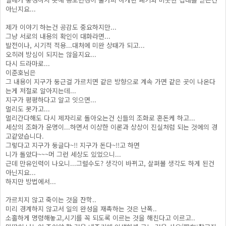
아닌지요...
제가 이야기 하는건 공감도 중요하지만...
그냥 서로의 내용의 확인이 대화라면...
발전이나, 시기적 적용...대처에 미완 상태가 되고...
오히려 방심이 되지는 않을지요...
다시 드라마로...
이준호님은
그 내용이 지구가 둥근걸 가르치면 같은 방향으로 계속 가면 같은 곳이 나온다
는게 저절로 알아지는데...
지구가 평평하다고 알고 잇으면...
멀리도 못가고...
멀리간다해도 다시 제자리로 돌아오는건 신들의 조화로 혼돈케 하고...
세상의 조화가 운명이...하면서 이상한 이론과 상상이 진실처럼 되는 것에의 경
고같았습니다.
그렇다고 지구가 둥글다~!! 지구가 돈다~!!고 하면
니가 돌았다~~~머 그런 세상도 있었으니...
근데 만유인력이 나오니...그럴수도? 생각이 바뀌고, 살펴볼 생각도 하게 된건
아닌지요...
하지만 방법에서...
가르치지 않고 죽이는 것을 잔학..
미리 경계하지 않고서 일의 완성을 재촉하는 것은 난폭..
소홀하게 명령해놓고,시기를 꼭 되도록 이르는 것을 해친다고 이르고..