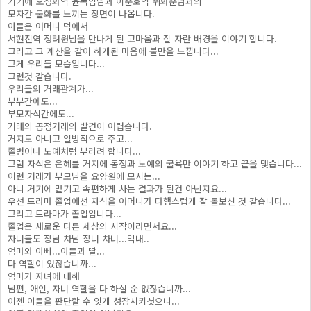
거기에 오정화역 윤복임님과 이준호역 위화준님과의
모자간 불화를 느끼는 장면이 나옵니다.
아들은 어머니 덕에서
서현진역 정려원님을 만나게 된 고마움과 잘 자란 배경을 이야기 합니다.
그리고 그 계산을 같이 하게된 마음에 불만을 느낍니다...
그게 우리들 모습입니다...
그런것 같습니다.
우리들의 거래관계가...
부부간에도...
부모자식간에도...
거래의 공정거래의 발견이 어렵습니다.
거지도 아니고 일방적으로 주고...
졸병이나 노예처럼 부리려 합니다...
그럼 자식은 은혜를 거지에 동정과 노예의 굴욕만 이야기 하고 끝을 맺습니다...
이런 거래가 부모님을 요양원에 모시는...
아니 거기에 맡기고 속편하게 사는 결과가 된건 아닌지요...
우선 드라마 졸업에선 자식을 어머니가 다행스럽게 잘 돌보신 것 같습니다...
그리고 드라마가 졸업입니다...
졸업은 새로운 다른 세상의 시작이라면서요...
자녀들도 장남 차남 장녀 차녀...막내..
엄마와 아빠...아들과 딸...
다 역할이 있잖습니까...
엄마가 자녀에 대해
남편, 애인, 자녀 역할을 다 하실 순 없잖습니까...
이젠 아들을 판단할 수 잇게 성장시키셧으니...