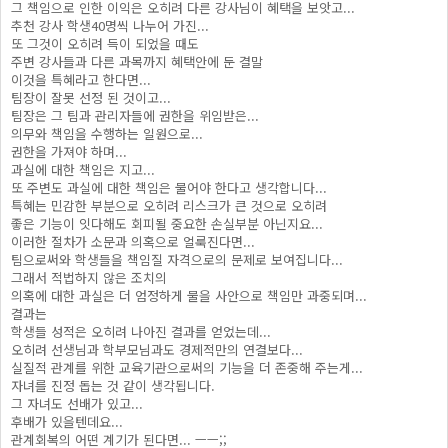
그 책임으로 인한 이익은 오히려 다른 강사님이 혜택을 보앗고...
추천 강사 학생40명씩 나누어 가진...
또 그것이 오히려 득이 되었을 때도
주변 강사들과 다른 과목까지 혜택안에 둔 결말
이것을 특혜라고 한다면...
팀장이 잘못 선정 된 것이고...
팀장은 그 팀과 관리자들에 권한을 위임받은...
의무와 책임을 수행하는 일원으로...
권한을 가져야 하며...
과실에 대한 책임은 지고...
또 주변도 과실에 대한 책임은 물어야 한다고 생각합니다...
특혜는 민감한 부분으로 오히려 리스크가 큰 것으로 오히려
좋은 기능이 잇다해도 회피될 중요한 손실부분 아닌지요...
이러한 절차가 소문과 의혹으로 얼룩진다면...
팀으로써와 학생들을 책임질 자격으로의 문제로 보여집니다...
그래서 적법하지 않은 조치의
의혹에 대한 과실은 더 엄정하게 물을 사안으로 책임만 과중되며...
결과는
학생들 성적은 오히려 나아진 결과를 얻었는데...
오히려 선생님과 학부모님과도 경제적만의 연결보다...
실질적 관계를 위한 교육기관으로써의 기능을 더 존중해 주는게...
자녀를 진정 돕는 것 같이 생각됩니다.
그 자녀도 선배가 있고...
후배가 있을텐데요...
관계회복의 어떤 계기가 된다면... ㅡㅡ;;