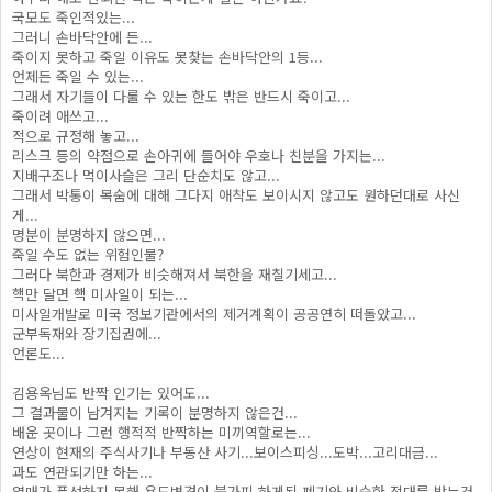
국모도 죽인적있는...
그러니 손바닥안에 든...
죽이지 못하고 죽일 이유도 못찾는 손바닥안의 1등...
언제든 죽일 수 있는...
그래서 자기들이 다룰 수 있는 한도 밖은 반드시 죽이고...
죽이려 애쓰고...
적으로 규정해 놓고...
리스크 등의 약점으로 손아귀에 들어야 우호나 친분을 가지는...
지배구조나 먹이사슬은 그리 단순치도 않고...
그래서 박통이 목숨에 대해 그다지 애착도 보이시지 않고도 원하던대로 사신
게...
명분이 분명하지 않으면...
죽일 수도 없는 위험인물?
그러다 북한과 경제가 비슷해져서 북한을 재칠기세고...
핵만 달면 핵 미사일이 되는...
미사일개발로 미국 정보기관에서의 제거계획이 공공연히 떠돌았고...
군부독재와 장기집권에...
언론도...
김용옥님도 반짝 인기는 있어도...
그 결과물이 남겨지는 기록이 분명하지 않은건...
배운 곳이나 그런 행적적 반짝하는 미끼역할로는...
연상이 현재의 주식사기나 부동산 사기...보이스피싱...도박...고리대금...
과도 연관되기만 하는...
열매가 풍성하지 못해 용도변경이 불가피 하게된 폐기와 비숫한 접대를 받는건