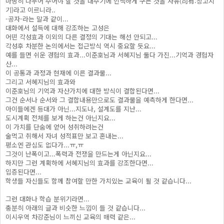
마땅히 나누어 주어야 할 것을 내주기에 인색하게 구는 것을 사유(司有:창고지
기)라고 이르니라..
-공자-라는 말과 같이...
대화에서 설득에 대해 강조하는 고성은
어떤 각성효과 이외의 다른 결정의 기대는 해선 안되고...
각성후 차분한 논의에서는 접근방식 역시 중요할 듯요...
예를 들면 쉬운 경험의 효과...이준호님과 서혜지님 둘다 가진...기억과 경험자
산...
이 공통과 과정과 현재에 이른 결과물...
그리고 서혜지님의 효과와
이준호님의 기억과 자산가치에 대한 방식이 결합된다면...
그건 순서나 순서와 그 결합내용만으로도 결과물을 예측하게 한다면...
아이들에겐 등대가 아닌...지도나, 설계도를 지난...
도시계획 전체를 보게 하는건 아닌지요...
이 가치를 단숨에 얻어 성취하려는건
술먹고 취해서 자녀 성적표만 보고 혼내는...
평소엔 관심도 없다가...ㅠ,ㅠ
그것이 난폭이고...폭력과 전쟁을 만드는게 아닌지요...
하지만 그런 계획하에 서혜지님의 효과를 강조한다면...
입증된다면...
학생들 자신들도 함께 참여할 만한 가치있는 교육이 될 것 같습니다...
그런 대화나 학습 분위기라면...
충분히 아래의 글과 비슷한 느낌이 들 것 같습니다...
이시우역 차강준님이 느끼신 교육의 매력 같은...