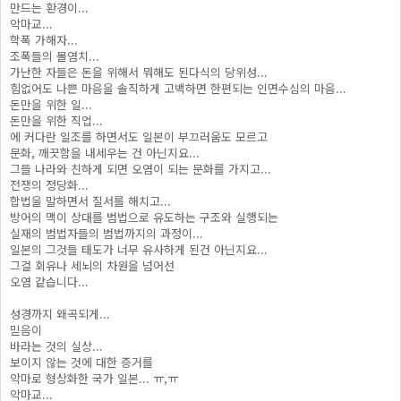
만드는 환경이...
악마교...
학폭 가해자...
조폭들의 몰염치...
가난한 자들은 돈을 위해서 뭐해도 된다식의 당위성...
힘없어도 나쁜 마음을 솔직하게 고백하면 한편되는 인면수심의 마음...
돈만을 위한 일...
돈만을 위한 직업...
에 커다란 일조를 하면서도 일본이 부끄러움도 모르고
문화, 깨끗함을 내세우는 건 아닌지요...
그들 나라와 친하게 되면 오염이 되는 문화를 가지고...
전쟁의 정당화...
합법을 말하면서 질서를 해치고...
방어의 맥이 상대를 범법으로 유도하는 구조와 실행되는
실재의 범법자들의 범법까지의 과정이...
일본의 그것들 태도가 너무 유사하게 된건 아닌지요...
그걸 회유나 세뇌의 차원을 넘어선
오염 같습니다...
성경까지 왜곡되게...
믿음이
바라는 것의 실상...
보이지 않는 것에 대한 증거를
악마로 형상화한 국가 일본... ㅠ,ㅠ
악마교...