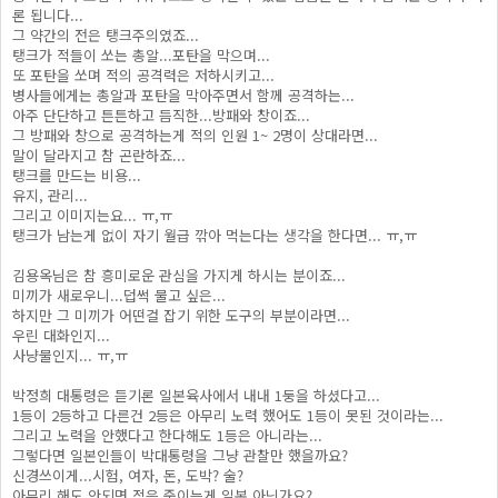
론 됩니다...
그 약간의 전은 탱크주의였죠...
탱크가 적들이 쏘는 총알...포탄을 막으며...
또 포탄을 쏘며 적의 공격력은 저하시키고...
병사들에게는 총알과 포탄을 막아주면서 함께 공격하는...
아주 단단하고 튼튼하고 듬직한...방패와 창이죠...
그 방패와 창으로 공격하는게 적의 인원 1~ 2명이 상대라면...
말이 달라지고 참 곤란하죠...
탱크를 만드는 비용...
유지, 관리...
그리고 이미지는요... ㅠ,ㅠ
탱크가 남는게 없이 자기 월급 깎아 먹는다는 생각을 한다면... ㅠ,ㅠ
김용옥님은 참 흥미로운 관심을 가지게 하시는 분이죠...
미끼가 새로우니...덥썩 물고 싶은...
하지만 그 미끼가 어떤걸 잡기 위한 도구의 부분이라면...
우린 대화인지...
사냥물인지... ㅠ,ㅠ
박정희 대통령은 듣기론 일본육사에서 내내 1둥을 하셨다고...
1등이 2등하고 다른건 2등은 아무리 노력 했어도 1등이 못된 것이라는...
그리고 노력을 안했다고 한다해도 1등은 아니라는...
그렇다면 일본인들이 박대통령을 그냥 관찰만 했을까요?
신경쓰이게...시험, 여자, 돈, 도박? 술?
아무리 해도 안되면 적은 죽이는게 일본 아닌가요?