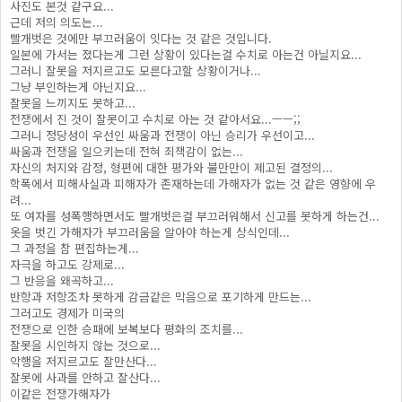
사진도 본것 같구요...
근데 저의 의도는...
빨개벗은 것에만 부끄러움이 잇다는 것 같은 것입니다.
일본에 가서는 졌다는게 그런 상황이 있다는걸 수치로 아는건 아닐지요...
그러니 잘못을 저지르고도 모른다고할 상황이거나...
그냥 부인하는게 아닌지요...
잘못을 느끼지도 못하고...
전쟁에서 진 것이 잘못이고 수치로 아는 것 같아서요...ㅡㅡ;;
그러니 정당성이 우선인 싸움과 전쟁이 아닌 승리가 우선이고...
싸움과 전쟁을 일으키는데 전혀 죄책감이 없는...
자신의 처지와 감정, 형편에 대한 평가와 불만만이 제고된 결정의...
학폭에서 피해사실과 피해자가 존재하는데 가해자가 없는 것 같은 영향에 우
려...
또 여자를 성폭행하면서도 빨개벗은걸 부끄러워해서 신고를 못하게 하는건...
옷을 벗긴 가해자가 부끄러움을 알아야 하는게 상식인데...
그 과정을 참 편집하는게...
자극을 하고도 강제로...
그 반응을 왜곡하고...
반항과 저항조차 못하게 감금같은 막음으로 포기하게 만드는...
그러고도 경제가 미국의
전쟁으로 인한 승패에 보복보다 평화의 조치를...
잘못을 시인하지 않는 것으로...
악행을 저지르고도 잘만산다...
잘못에 사과를 안하고 잘산다...
이같은 전쟁가해자가