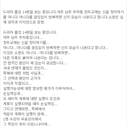
드라마 졸업 14편을 보는 중입니다.여주 남주 추락중.힌두교에는 신을 정의하기
를 아니다 아니다를 끊임없이 반복하면 신의 모습이 나온다고 합니다.소문은 실
재 성적과 이익만으로 증명.
드라마 졸업 14편을 보는 중입니다.
여주 남주 추락중입니다...
힌두교에는 신을 정의하기를...
아니다...아니다를 끊임없이 반복하면 신의 모습이 나온다고 합니다...
이것은 소문도 아니다...아니다를 반복하면...
다른 의혹도 붉어져 나온다는 겁니다...
전 법적인 판단이 왜 없는지 궁금합니다...
사내 연애가 불법인 것인지...
특혜에 대한 위법 사실과...
그 선택과 판단의 근거가
이익과 직결되고...
실행가능성에 대한 합당한 평가가 이루어져서...
손실책임과...
또 예비적 계획에 대한 실행의 조건과
계획이 실행되엇을 때의 손실책임...
그리고 연애라면...특혜에서
처음의 계획의 실행의 문제...
1명 수강의 무료강의에서
그 책임이 회피 되었느냐이며...