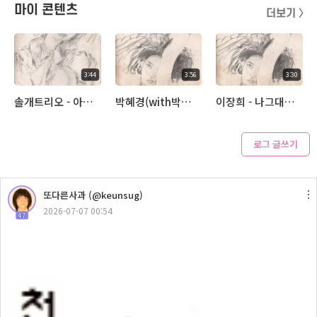
마이 콘텐츠
더보기 〉
3:44
3:56
3:30
솔개트리오 - 아직도 못다한 사랑
박혜경(with박소연) - 장미
이장희 - 나그대에게 모두드리리
로그 글쓰기
2:52
또다른사과 (@keunsug)
장은숙 - 춤을추어요
2026-07-07 00:54
47