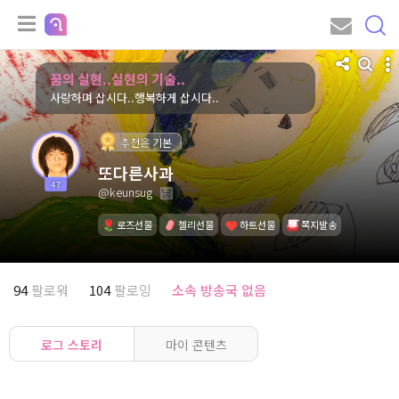
꿈의 실현..실현의 기술..
사랑하며 삽시다..행복하게 삽시다..
추천은 기본
또다른사과
47
@keunsug
로즈선물
젤리선물
하트선물
쪽지발송
94
팔로워
104
팔로잉
소속 방송국 없음
로그 스토리
마이 콘텐츠